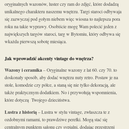
oryginalnych wazonów, luster czy ram do zdjęć, które dodadzą
unikalnego charakteru naszemu wnętrzu. Targi staroci odbywaja
się zazwyczaj pod gołym niebem więc wiosna to najlepsza pora
roku na takie wyprawy. Osobiście mogę Wam polecić jeden z
największych targów staroci, targ w Bytomiu, który odbywa się
wkażda pierwszą sobotę miesiąca.
Jak wprowadzić akcenty vintage do wnętrza?
Wazony i ceramika
– Oryginalne wazony z lat 60. czy 70. to
doskonały sposób, aby dodać wnętrzu nuty retro. Postaw je na
stole, komodzie czy półce, a staną się nie tylko dekoracją, ale
także praktycznym dodatkiem. No i przywołują wspomnienia,
które dotyczą Twojego dzieciństwa.
Lustra z historią
– Lustra w stylu vintage, zwłaszcza te z
ozdobnymi ramami, to prawdziwe perełki. Mogą stać się
centralnym punktem salonu czy sypialni, dodając przestrzeni