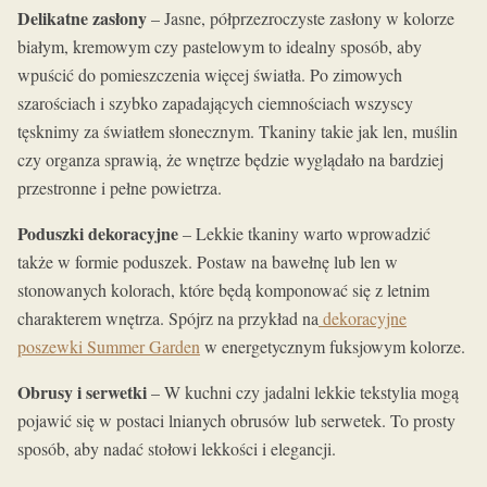
Delikatne zasłony
– Jasne, półprzezroczyste zasłony w kolorze
białym, kremowym czy pastelowym to idealny sposób, aby
wpuścić do pomieszczenia więcej światła. Po zimowych
szarościach i szybko zapadających ciemnościach wszyscy
tęsknimy za światłem słonecznym. Tkaniny takie jak len, muślin
czy organza sprawią, że wnętrze będzie wyglądało na bardziej
przestronne i pełne powietrza.
Poduszki dekoracyjne
– Lekkie tkaniny warto wprowadzić
także w formie poduszek. Postaw na bawełnę lub len w
stonowanych kolorach, które będą komponować się z letnim
charakterem wnętrza. Spójrz na przykład na
dekoracyjne
poszewki Summer Garden
w energetycznym fuksjowym kolorze.
Obrusy i serwetki
– W kuchni czy jadalni lekkie tekstylia mogą
pojawić się w postaci lnianych obrusów lub serwetek. To prosty
sposób, aby nadać stołowi lekkości i elegancji.