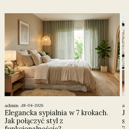
admin
ad
18-04-2026
Elegancka sypialnia w 7 krokach.
Ja
Jak połączyć styl z
st
funkcjonalnością?
T