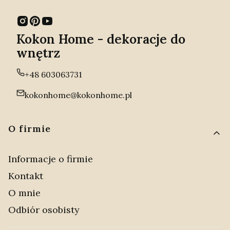
Kokon Home - dekoracje do
wnętrz
+48 603063731
kokonhome@kokonhome.pl
Linki w stopce
O firmie
Informacje o firmie
Kontakt
O mnie
Odbiór osobisty