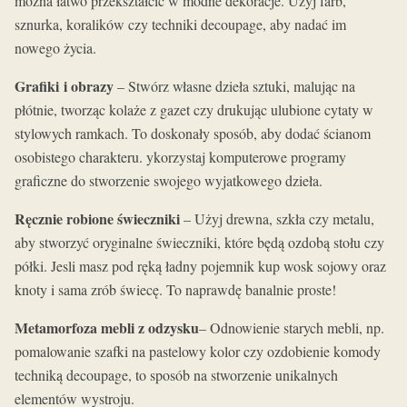
można łatwo przekształcić w modne dekoracje. Użyj farb,
sznurka, koralików czy techniki decoupage, aby nadać im
nowego życia.
Grafiki i obrazy
– Stwórz własne dzieła sztuki, malując na
płótnie, tworząc kolaże z gazet czy drukując ulubione cytaty w
stylowych ramkach. To doskonały sposób, aby dodać ścianom
osobistego charakteru. ykorzystaj komputerowe programy
graficzne do stworzenie swojego wyjatkowego dzieła.
Ręcznie robione świeczniki
– Użyj drewna, szkła czy metalu,
aby stworzyć oryginalne świeczniki, które będą ozdobą stołu czy
półki. Jesli masz pod ręką ładny pojemnik kup wosk sojowy oraz
knoty i sama zrób świecę. To naprawdę banalnie proste!
Metamorfoza mebli z odzysku
– Odnowienie starych mebli, np.
pomalowanie szafki na pastelowy kolor czy ozdobienie komody
techniką decoupage, to sposób na stworzenie unikalnych
elementów wystroju.