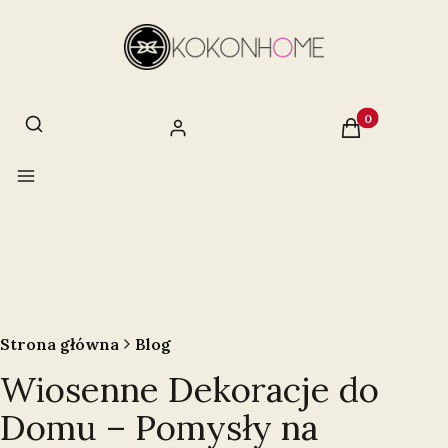
Otwórz wyszukiwarkę
Szukaj
Produkty w ko
Zaloguj się
Koszyk
Menu
Strona główna
Blog
Wiosenne Dekoracje do
Domu – Pomysły na