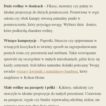
Duże rośliny w donicach
– Fikusy, monstery czy palmy to
idealne propozycje do dużych pomieszczeń. Postawione w rogu
salonu czy obok kanapy stworzą naturalny punkt w
pomieszczeniu, który przyciąga uwagę. Wybierz duże donice,
które podkreślą charakter rośliny.
Wiszące kompozycje
– Paprotki, bluszcze czy epipremnum w
wiszących koszykach to świetny sposób na zagospodarowanie
pustych ścian czy przestrzeni nad meblami. Takie rozwiązanie
sprawdzi się szczególnie w małych mieszkaniach, gdzie liczy się
każdy centymetr. Jeśli lubisz naturalne dodatki polecamy Twojej
uwadze
wiszący kwietnik z naturalnego bambusa
, który
znajdziesz w Kokon Home
Małe rośliny na parapety i półki
– Kaktusy, sukulenty czy
storczyki to idealne propozycje do małych przestrzeni. Ustawione
na parapecie, regale czy biurku wprowadzą odrobinę zieleni, nie
zajmując przy tym zbyt dużo miejsca.