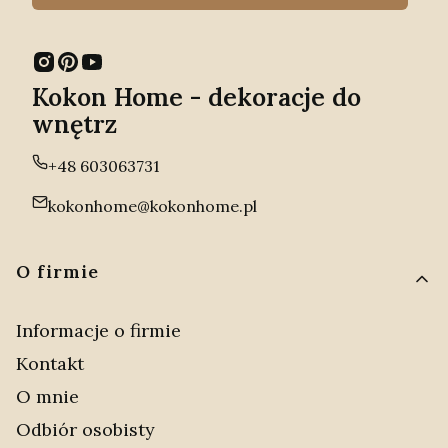
Kokon Home - dekoracje do
wnętrz
+48 603063731
kokonhome@kokonhome.pl
Linki w stopce
O firmie
Informacje o firmie
Kontakt
O mnie
Odbiór osobisty