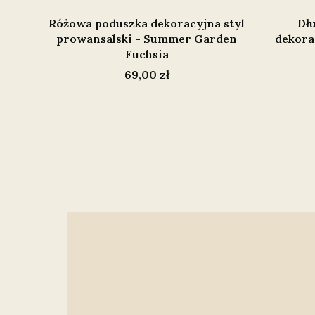
Różowa poduszka dekoracyjna styl
Dł
prowansalski - Summer Garden
dekora
Fuchsia
Cena
69,00 zł