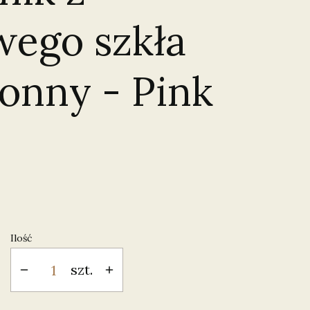
wego szkła
onny - Pink
Ilość
szt.