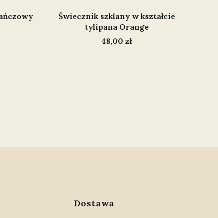
rańczowy
Świecznik szklany w kształcie
tylipana Orange
Cena
48,00 zł
w stopce
Dostawa