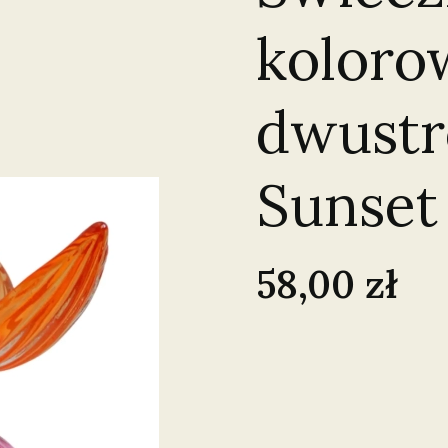
koloro
dwustr
Sunset
Cena
58,00 zł