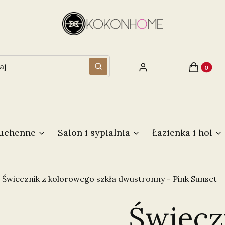
Produkty 
Zaloguj się
Koszyk
Wyczyść
Szukaj
kuchenne
Salon i sypialnia
Łazienka i hol
Świecznik z kolorowego szkła dwustronny - Pink Sunset
Świecz