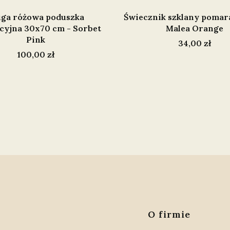
uga różowa poduszka
Świecznik szklany poma
cyjna 30x70 cm - Sorbet
Malea Orange
Pink
Cena
34,00 zł
Cena
100,00 zł
Linki 
O firmie