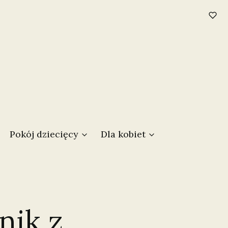
w koszyku: 0. Zobacz szczegóły
Pokój dziecięcy
Dla kobiet
nik z