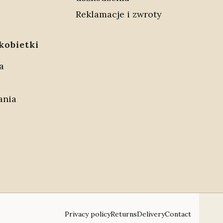
Reklamacje i zwroty
kobietki
a
i
ania
Privacy policy
Returns
Delivery
Contact