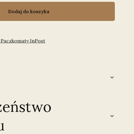
Dodaj do koszyka
 Paczkomaty InPost
zeństwo
u