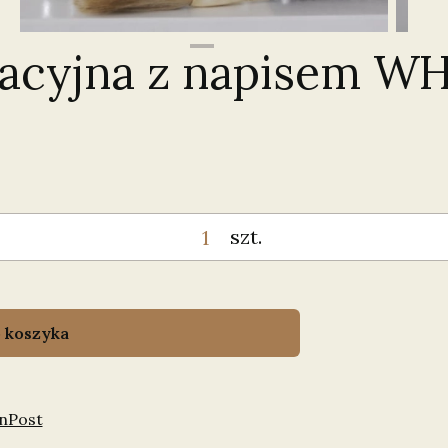
racyjna z napisem 
szt.
 koszyka
InPost