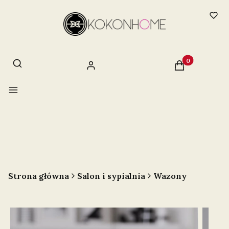
Otwórz wyszukiwarkę
Szukaj
Produkty w ko
Zaloguj się
Koszyk
Menu
Strona główna
Salon i sypialnia
Wazony