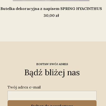
Butelka dekoracyjna z napisem SPRING HYACINTHUS
Cena
30,00 zł
ZOSTAW SWÓJ ADRES
Bądź bliżej nas
Twój adres e-mail
Dołącz do newslettera