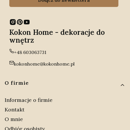
Kokon Home - dekoracje do
wnętrz
+48 603063731
kokonhome@kokonhome.pl
Linki w stopce
O firmie
Informacje o firmie
Kontakt
O mnie
Odbiór osobisty