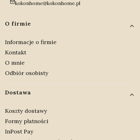
kokonhome@kokonhome.pl
Linki w stopce
O firmie
Informacje o firmie
Kontakt
O mnie
Odbiór osobisty
Dostawa
Koszty dostawy
Formy płatności
InPost Pay