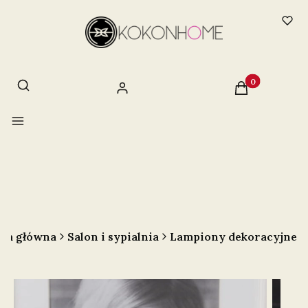
Otwórz wyszukiwarkę
Szukaj
Produkty w ko
Zaloguj się
Koszyk
Menu
na główna
Salon i sypialnia
Lampiony dekoracyjne