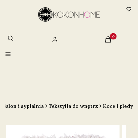
Otwórz wyszukiwarkę
Szukaj
Produkty w ko
Zaloguj się
Koszyk
Menu
Salon i sypialnia
Tekstylia do wnętrz
Koce i pledy