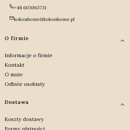
+48 603063731
kokonhome@kokonhome.pl
Linki w stopce
O firmie
Informacje o firmie
Kontakt
O mnie
Odbiór osobisty
Dostawa
Koszty dostawy
Formy płatności