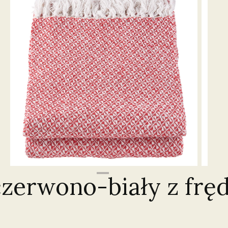
zerwono-biały z frę