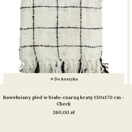
Do koszyka
Bawełniany pled w biało-czarną kratę 130x170 cm -
Check
Cena
260,00 zł