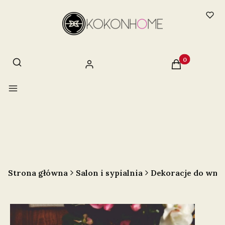
Otwórz wyszukiwarkę
Szukaj
Produkty w ko
Zaloguj się
Koszyk
Menu
Strona główna
Salon i sypialnia
Dekoracje do wnę