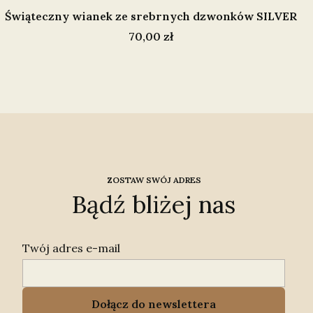
Świąteczny wianek ze srebrnych dzwonków SILVER
Cena
70,00 zł
ZOSTAW SWÓJ ADRES
Bądź bliżej nas
Twój adres e-mail
Dołącz do newslettera