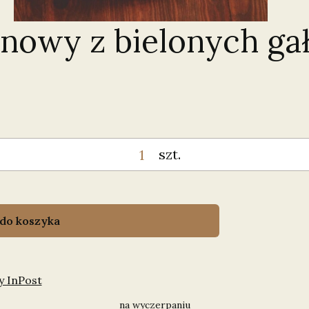
nowy z bielonych ga
szt.
 do koszyka
y InPost
na wyczerpaniu