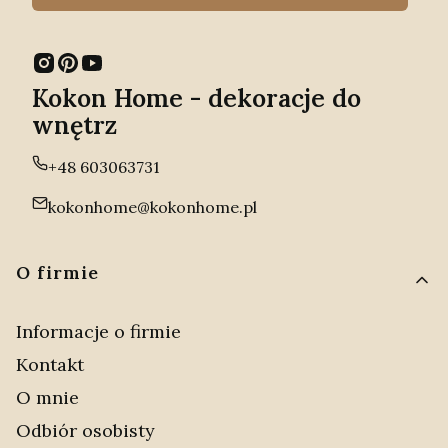
Kokon Home - dekoracje do
wnętrz
+48 603063731
kokonhome@kokonhome.pl
Linki w stopce
O firmie
Informacje o firmie
Kontakt
O mnie
Odbiór osobisty