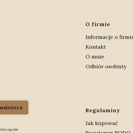
Linki 
O firmie
Informacje o firmi
Kontakt
O mnie
Odbiór osobisty
wslettera
Regulaminy
Jak kupować
 dotyczącym
Regulamin RODO