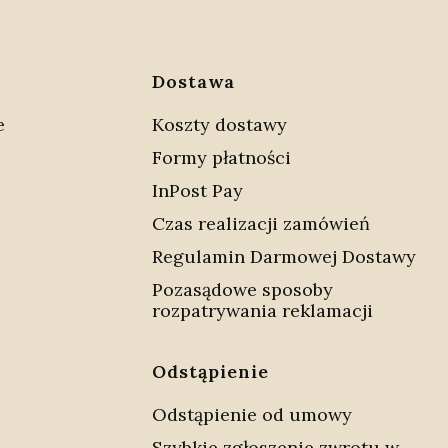
w stopce
Dostawa
e
Koszty dostawy
Formy płatności
InPost Pay
Czas realizacji zamówień
Regulamin Darmowej Dostawy
Pozasądowe sposoby
rozpatrywania reklamacji
Odstąpienie
Odstąpienie od umowy
Szybkie zgłoszenie zwrotu w