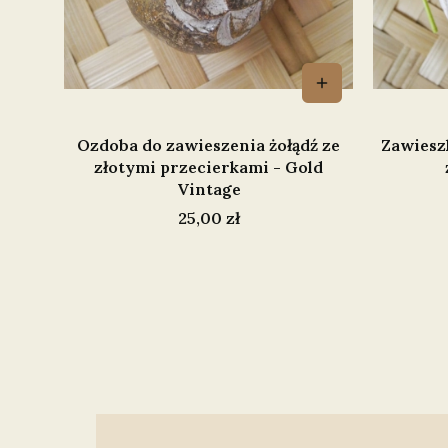
Ozdoba do zawieszenia żołądź ze
Zawiesz
złotymi przecierkami - Gold
Vintage
Cena
25,00 zł