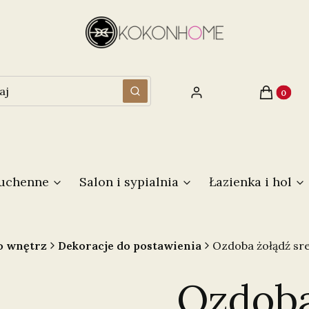
Produkty 
Zaloguj się
Koszyk
Wyczyść
Szukaj
kuchenne
Salon i sypialnia
Łazienka i hol
o wnętrz
Dekoracje do postawienia
Ozdoba żołądź s
Ozdoba