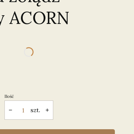
ny ACORN
duktu:
gą różnić się ceną
Ilość
szt.