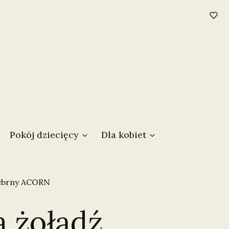
w koszyku: 0. Zobacz szczegóły
Pokój dziecięcy
Dla kobiet
rebrny ACORN
 żołądź