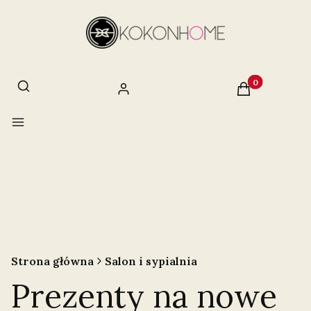
Otwórz wyszukiwarkę
Szukaj
Produkty w ko
Zaloguj się
Koszyk
Menu
Strona główna
Salon i sypialnia
Prezenty na nowe