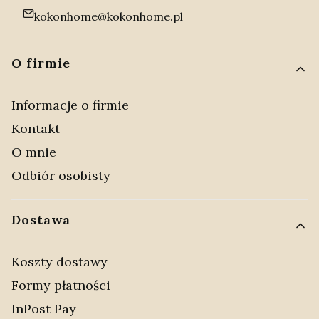
kokonhome@kokonhome.pl
Linki w stopce
O firmie
Informacje o firmie
Kontakt
O mnie
Odbiór osobisty
Dostawa
Koszty dostawy
Formy płatności
InPost Pay