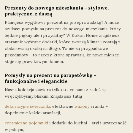
Prezenty do nowego mieszkania – stylowe,
praktyczne, z duszą
Planujesz wyjątkowy prezent na przeprowadzkę? A może
szukasz pomysłu na prezent do nowego mieszkania, który
będzie piękny, ale i przydatny? W Kokon Home znajdziesz
starannie wybrane dodatki, które tworzą klimat i zostają z
obdarowaną osobą na długo. To nie są przypadkowe
przedmioty – to rzeczy, które sprawiają, że nowe miejsce
staje się prawdziwym domem.
Pomysły na prezent na parapetówkę –
funkcjonalne i eleganckie
Nasza kolekcja zawiera tylko to, co sami z radością
wręczylibyśmy bliskim. Znajdziesz tutaj
dekoracyjne świeczniki
, efektowne
wazony
i ramki –
dopełnienie każdej aranżacji,
ceramiczne pojemniki
i dodatki do kuchni – styl i użyteczność
w jednym,