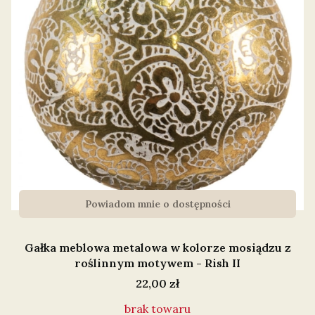
Powiadom mnie o dostępności
Gałka meblowa metalowa w kolorze mosiądzu z
roślinnym motywem - Rish II
Cena
22,00 zł
brak towaru