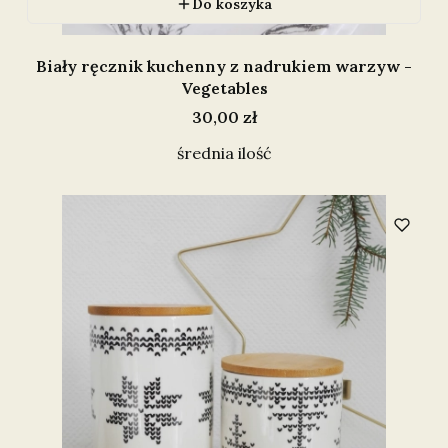
Do koszyka
Biały ręcznik kuchenny z nadrukiem warzyw -
Vegetables
Cena
30,00 zł
średnia ilość