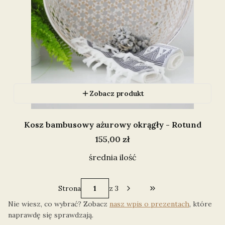
Zobacz produkt
Kosz bambusowy ażurowy okrągły - Rotund
Cena
155,00 zł
średnia ilość
Strona
z 3
Przejdź do ostatniej 
Nie wiesz, co wybrać? Zobacz
nasz wpis o prezentach
, które
naprawdę się sprawdzają.