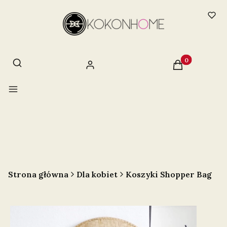
Otwórz wyszukiwarkę
Szukaj
Produkty w ko
Zaloguj się
Koszyk
Menu
Strona główna
Dla kobiet
Koszyki Shopper Bag