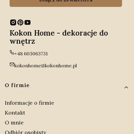
Kokon Home - dekoracje do
wnętrz
+48 603063731
kokonhome@kokonhome.pl
Linki w stopce
O firmie
Informacje o firmie
Kontakt
O mnie
Odbiór osobisty