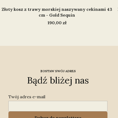
Złoty kosz z trawy morskiej naszywany cekinami 43
cm - Gold Sequin
Cena
190,00 zł
ZOSTAW SWÓJ ADRES
Bądź bliżej nas
Twój adres e-mail
Dołącz do newslettera