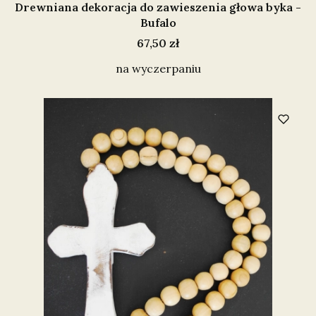
Drewniana dekoracja do zawieszenia głowa byka -
Bufalo
Cena
67,50 zł
na wyczerpaniu