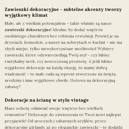
Zawieszki dekoracyjne – subtelne akcenty tworzy
wyjątkowy klimat
Małe, ale z wielkim potencjałem – takie właśnie są nasze
zawieszki dekoracyjne
! Idealne, by dodać wnętrzu
osobistego charakteru bez robienia rewolucji. Powieś je na
drzwiach, komodzie, a nawet na uchwytach w kuchni – nie ma
złych miejsc, tylko niewykorzystane możliwości! Wybierz
zawieszki, które odzwierciedlają Twój styl – czy lubisz
rustykalny urok, czy nowoczesną prostotę. A jeśli lubisz
wyjątkowe dekoracje na każdą okazję, to mamy dobrą
wiadomość – te małe cuda są wprost stworzone na święta,
urodziny i inne wyjątkowe chwile. Gotowa na dekoracyjną
zabawę?
Dekoracje na ścianę w stylu vintage
Masz ochotę odmienić swoje wnętrze bez wielkich
remontów? Dekoracje do zawieszenia to Twoi nowi najlepsi
przyjaciele! Od uroczych i zabawnych szyldów, przez
dekoracyjne girlandy, aż po eleganckie zawieszki – te dodatki