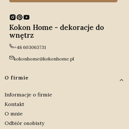
Kokon Home - dekoracje do
wnętrz
+48 603063731
kokonhome@kokonhome.pl
Linki w stopce
O firmie
Informacje o firmie
Kontakt
O mnie
Odbiór osobisty