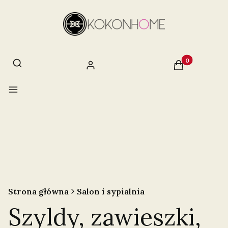
Otwórz wyszukiwarkę
Szukaj
Produkty w ko
Zaloguj się
Koszyk
Menu
Strona główna
Salon i sypialnia
Szyldy, zawieszki,