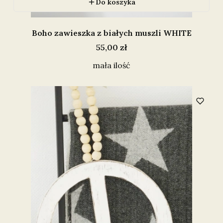
Do koszyka
Boho zawieszka z białych muszli WHITE
Cena
55,00 zł
mała ilość