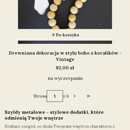
Do koszyka
Drewniana dekoracja w stylu boho z koralików -
Vintage
Cena
82,00 zł
na wyczerpaniu
Strona
z 6
Przejdź do ostatniej
Szyldy metalowe – stylowe dodatki, które
odmienią Twoje wnętrze
Szukasz czegoś, co doda Twojemu wnętrzu charakteru z