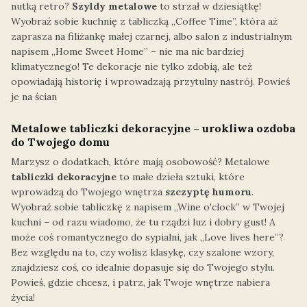
nutką retro?
Szyldy metalowe
to strzał w dziesiątkę!
Wyobraź sobie kuchnię z tabliczką „Coffee Time”, która aż
zaprasza na filiżankę małej czarnej, albo salon z industrialnym
napisem „Home Sweet Home” – nie ma nic bardziej
klimatycznego! Te dekoracje nie tylko zdobią, ale też
opowiadają historię i wprowadzają przytulny nastrój. Powieś
je na ścian
Metalowe tabliczki dekoracyjne – urokliwa ozdoba
do Twojego domu
Marzysz o dodatkach, które mają osobowość? Metalowe
tabliczki dekoracyjne
to małe dzieła sztuki, które
wprowadzą do Twojego wnętrza
szczyptę humoru
.
Wyobraź sobie tabliczkę z napisem „Wine o'clock” w Twojej
kuchni – od razu wiadomo, że tu rządzi luz i dobry gust! A
może coś romantycznego do sypialni, jak „Love lives here”?
Bez względu na to, czy wolisz klasykę, czy szalone wzory,
znajdziesz coś, co idealnie dopasuje się do Twojego stylu.
Powieś, gdzie chcesz, i patrz, jak Twoje wnętrze nabiera
życia!