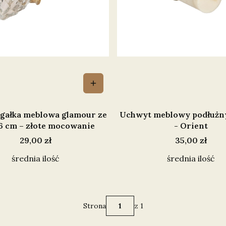
gałka meblowa glamour ze
Uchwyt meblowy podłużny
 6 cm – złote mocowanie
- Orient
Cena
Cena
29,00 zł
35,00 zł
średnia ilość
średnia ilość
Strona
z 1