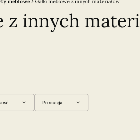
yty meblowe
Gałki meblowe z innych materiałów
 z innych mater
ość
Promocja