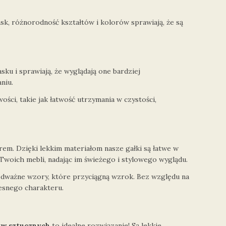
ask, różnorodność kształtów i kolorów sprawiają, że są
sku i sprawiają, że wyglądają one bardziej
niu.
ości, takie jak łatwość utrzymania w czystości,
em. Dzięki lekkim materiałom nasze gałki są łatwe w
 Twoich mebli, nadając im świeżego i stylowego wyglądu.
 odważne wzory, które przyciągną wzrok. Bez względu na
zesnego charakteru.
w sztucznych
to idealne rozwiązanie! Są lekkie,