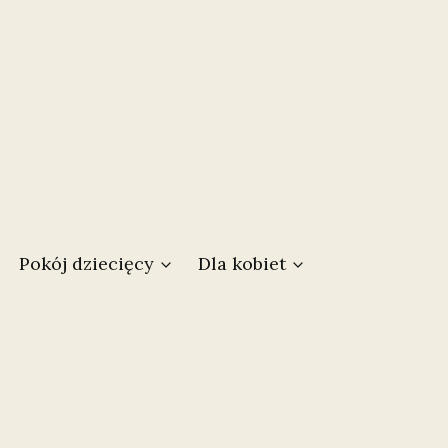
w koszyku: 0. Zobacz szczegóły
Pokój dziecięcy
Dla kobiet