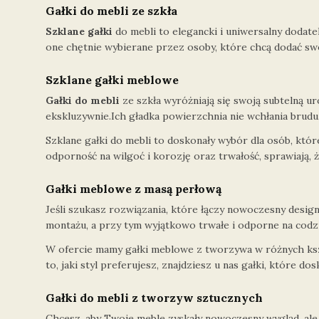
Gałki do mebli ze szkła
Szklane gałki
do mebli to elegancki i uniwersalny dodate
one chętnie wybierane przez osoby, które chcą dodać sw
Szklane gałki meblowe
Gałki do mebli
ze szkła wyróżniają się swoją subtelną uro
ekskluzywnie.Ich gładka powierzchnia nie wchłania brudu
Szklane gałki do mebli to doskonały wybór dla osób, które
odporność na wilgoć i korozję oraz trwałość, sprawiają,
Gałki meblowe z masą perłową
Jeśli szukasz rozwiązania, które łączy nowoczesny desig
montażu, a przy tym wyjątkowo trwałe i odporne na codzi
W ofercie mamy gałki meblowe z tworzywa w różnych kszt
to, jaki styl preferujesz, znajdziesz u nas gałki, które
Gałki do mebli z tworzyw sztucznych
Chcesz, aby Twoje meble zyskały nowoczesny wygląd, ale 