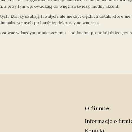
ci, a przy tym wprowadzają do wnętrza świeży, modny akcent.
ch, którzy szukają trwałych, ale niezbyt ciężkich detali, które ni
 minimalistycznych po bardziej dekoracyjne wnętrza.
ować w każdym pomieszczeniu – od kuchni po pokój dziecięcy. A jeś
Linki 
O firmie
Informacje o firmi
Kontakt