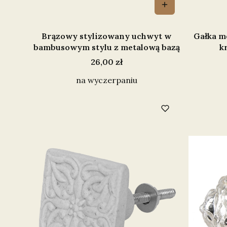
Brązowy stylizowany uchwyt w
Gałka m
bambusowym stylu z metalową bazą
k
Cena
26,00 zł
na wyczerpaniu