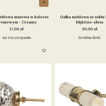
eblowa matowa w kolorze
Gałka meblowa ze szkła S
remowym - Creamy
błękitno-złota
Cena
Cena
17,00 zł
30,00 zł
na wyczerpaniu
średnia ilość