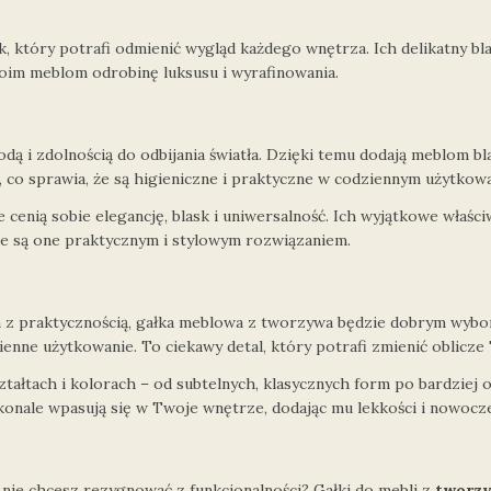
k, który potrafi odmienić wygląd każdego wnętrza. Ich delikatny bl
oim meblom odrobinę luksusu i wyrafinowania.
dą i zdolnością do odbijania światła. Dzięki temu dodają meblom bla
, co sprawia, że są higieniczne i praktyczne w codziennym użytkowa
 cenią sobie elegancję, blask i uniwersalność. Ich wyjątkowe właściw
 że są one praktycznym i stylowym rozwiązaniem.
n z praktycznością, gałka meblowa z tworzywa będzie dobrym wybor
enne użytkowanie. To ciekawy detal, który potrafi zmienić oblicze
ałtach i kolorach – od subtelnych, klasycznych form po bardziej
 doskonale wpasują się w Twoje wnętrze, dodając mu lekkości i nowoc
nie chcesz rezygnować z funkcjonalności? Gałki do mebli z
tworzy