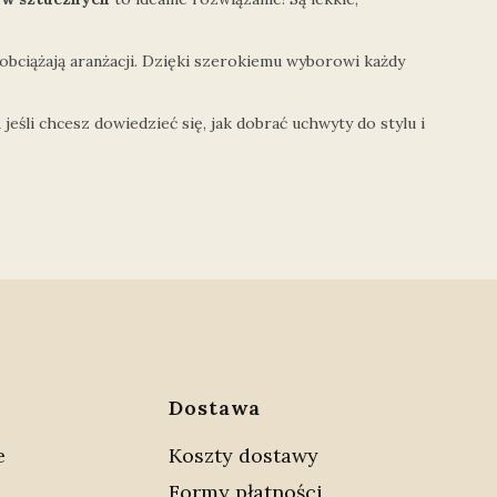
e obciążają aranżacji. Dzięki szerokiemu wyborowi każdy
li chcesz dowiedzieć się, jak dobrać uchwyty do stylu i
w stopce
Dostawa
e
Koszty dostawy
Formy płatności