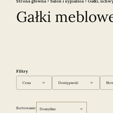
Strona główna
Salon i sypialnia
Gałki, uchw
Gałki meblowe
Filtry
Cena
Dostępność
Now
Koniec filtrów
Domyślne
Sortowanie:
Domyślne
Lista produktów