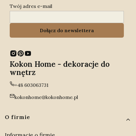
Twój adres e-mail
Dołącz do newslettera
Kokon Home - dekoracje do
wnętrz
+48 603063731
kokonhome@kokonhome.pl
Linki w stopce
O firmie
Informacje o firmie