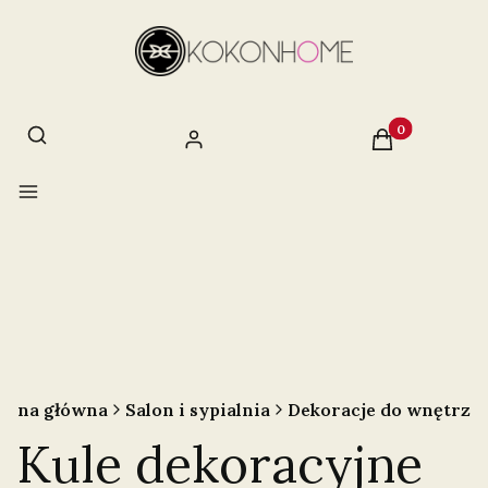
Otwórz wyszukiwarkę
Szukaj
Produkty w ko
Zaloguj się
Koszyk
Menu
rona główna
Salon i sypialnia
Dekoracje do wnętrz
Kule dekoracyjne