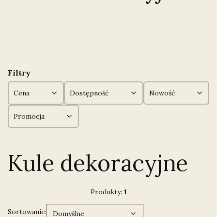
Filtry
Cena
Dostępność
Nowość
Promocja
Koniec filtrów
Kule dekoracyjne
Produkty:
1
Domyślne
Sortowanie:
Domyślne