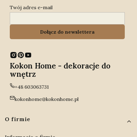
Twój adres e-mail
Dołącz do newslettera
Kokon Home - dekoracje do
wnętrz
+48 603063731
kokonhome@kokonhome.pl
Linki w stopce
O firmie