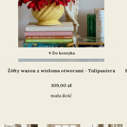
Do koszyka
Żółty wazon z wieloma otworami - Tulipaniera
Cena
109,00 zł
mała ilość