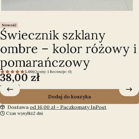
Nowość
Świecznik szklany
ombre – kolor różowy i
pomarańczowy
5.00
(Oceny: 1 Recenzje: 0)
Cena
38,00 zł
mała ilość
Dodaj do koszyka
Dostawa
od 16,00 zł
- Paczkomaty InPost
Czas wysyłki:
2 dni