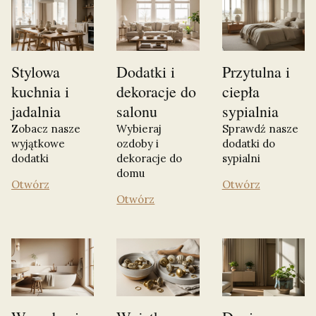
Stylowa
Dodatki i
Przytulna i
kuchnia i
dekoracje do
ciepła
jadalnia
salonu
sypialnia
Zobacz nasze
Wybieraj
Sprawdź nasze
wyjątkowe
ozdoby i
dodatki do
dodatki
dekoracje do
sypialni
domu
Otwórz
Otwórz
Otwórz