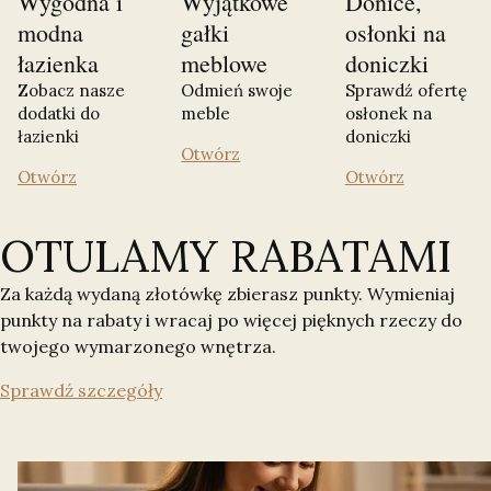
Wygodna i
Wyjątkowe
Donice,
modna
gałki
osłonki na
łazienka
meblowe
doniczki
Zobacz nasze
Odmień swoje
Sprawdź ofertę
dodatki do
meble
osłonek na
łazienki
doniczki
Otwórz
Otwórz
Otwórz
OTULAMY RABATAMI
Za każdą wydaną złotówkę zbierasz punkty. Wymieniaj
punkty na rabaty i wracaj po więcej pięknych rzeczy do
twojego wymarzonego wnętrza.
Sprawdź szczegóły