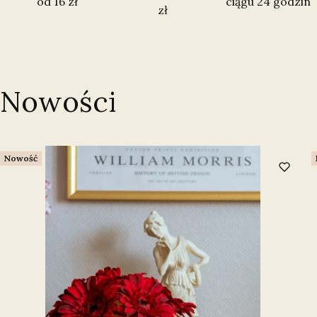
od 16 zł
ciągu 24 godzin
zł
Nowości
Nowość