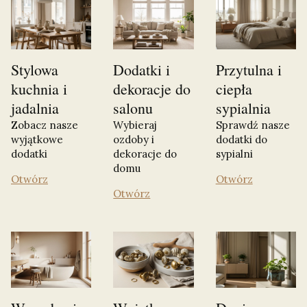
Stylowa
Dodatki i
Przytulna i
kuchnia i
dekoracje do
ciepła
jadalnia
salonu
sypialnia
Zobacz nasze
Wybieraj
Sprawdź nasze
wyjątkowe
ozdoby i
dodatki do
dodatki
dekoracje do
sypialni
domu
Otwórz
Otwórz
Otwórz