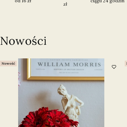
od 16 zł
ciągu 24 godzin
zł
Nowości
Nowość