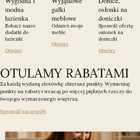
Wygodna i
Wyjątkowe
Donice,
modna
gałki
osłonki na
łazienka
meblowe
doniczki
Zobacz nasze
Odmień swoje
Sprawdź ofertę
dodatki do
meble
osłonek na
łazienki
doniczki
Otwórz
Otwórz
Otwórz
OTULAMY RABATAMI
Za każdą wydaną złotówkę zbierasz punkty. Wymieniaj
punkty na rabaty i wracaj po więcej pięknych rzeczy do
twojego wymarzonego wnętrza.
Sprawdź szczegóły