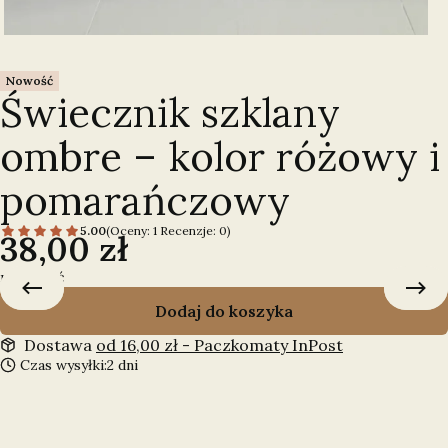
Nowość
Świecznik szklany
ombre – kolor różowy i
pomarańczowy
5.00
(Oceny: 1 Recenzje: 0)
Cena
38,00 zł
mała ilość
Dodaj do koszyka
Dostawa
od 16,00 zł
- Paczkomaty InPost
Czas wysyłki:
2 dni