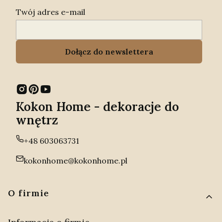
Twój adres e-mail
Dołącz do newslettera
Kokon Home - dekoracje do
wnętrz
+48 603063731
kokonhome@kokonhome.pl
Linki w stopce
O firmie