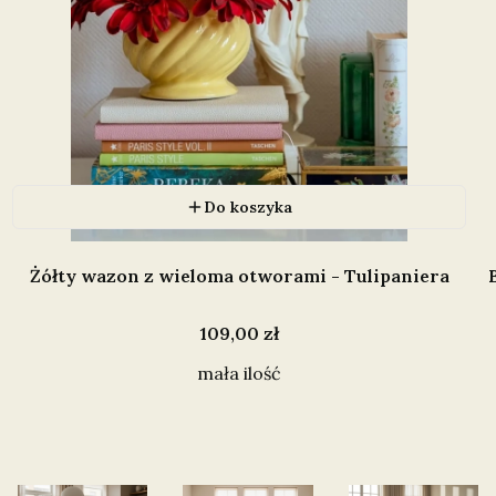
Do koszyka
Żółty wazon z wieloma otworami - Tulipaniera
Cena
109,00 zł
mała ilość