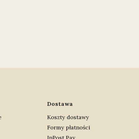
w stopce
Dostawa
e
Koszty dostawy
Formy płatności
InPost Pay