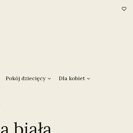
w koszyku: 0. Zobacz szczegóły
Pokój dziecięcy
Dla kobiet
N
a biała