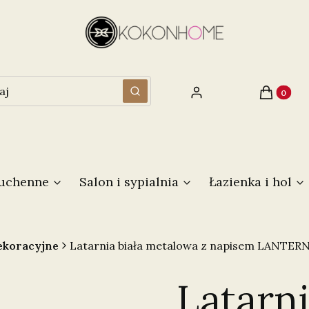
Produkty 
Zaloguj się
Koszyk
Wyczyść
Szukaj
kuchenne
Salon i sypialnia
Łazienka i hol
ekoracyjne
Latarnia biała metalowa z napisem LANTER
Latarni