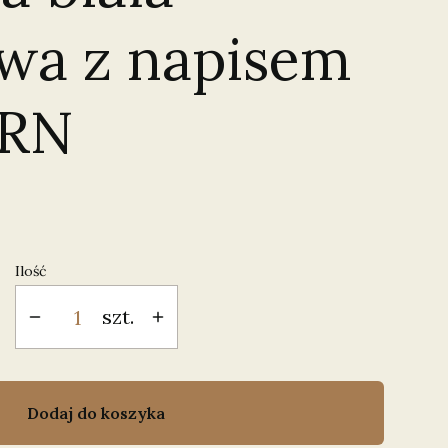
wa z napisem
RN
Ilość
szt.
Dodaj do koszyka