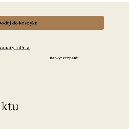
Dodaj do koszyka
komaty InPost
na wyczerpaniu
ktu