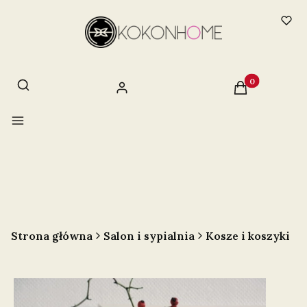
Otwórz wyszukiwarkę
Szukaj
Produkty w ko
Zaloguj się
Koszyk
Menu
Strona główna
Salon i sypialnia
Kosze i koszyki