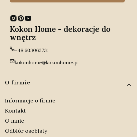
Kokon Home - dekoracje do
wnętrz
+48 603063731
kokonhome@kokonhome.pl
Linki w stopce
O firmie
Informacje o firmie
Kontakt
O mnie
Odbiór osobisty