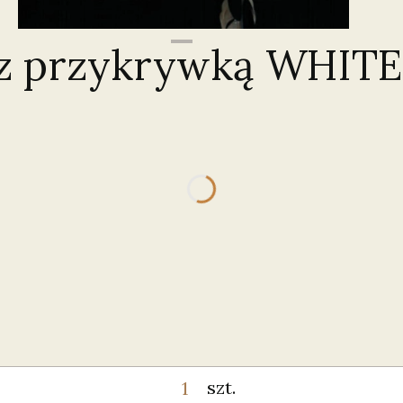
 z przykrywką WHIT
ić się ceną
szt.