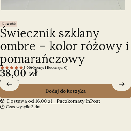
Nowość
Świecznik szklany
ombre – kolor różowy i
pomarańczowy
5.00
(Oceny: 1 Recenzje: 0)
Cena
38,00 zł
mała ilość
Dodaj do koszyka
Dostawa
od 16,00 zł
- Paczkomaty InPost
Czas wysyłki:
2 dni