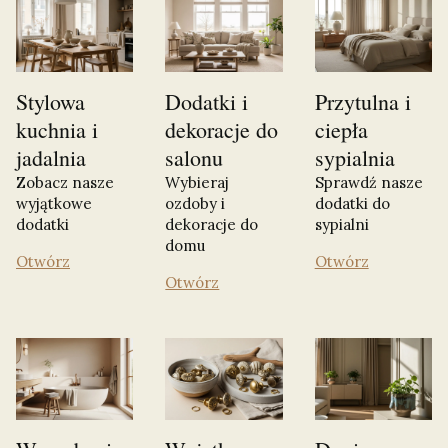
Stylowa
Dodatki i
Przytulna i
kuchnia i
dekoracje do
ciepła
jadalnia
salonu
sypialnia
Zobacz nasze
Wybieraj
Sprawdź nasze
wyjątkowe
ozdoby i
dodatki do
dodatki
dekoracje do
sypialni
domu
Otwórz
Otwórz
Otwórz