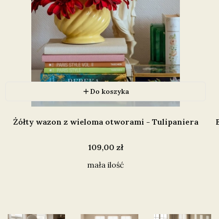
Do koszyka
Żółty wazon z wieloma otworami - Tulipaniera
Cena
109,00 zł
mała ilość