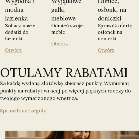
Wygodna i
Wyjątkowe
Donice,
modna
gałki
osłonki na
łazienka
meblowe
doniczki
Zobacz nasze
Odmień swoje
Sprawdź ofertę
dodatki do
meble
osłonek na
łazienki
doniczki
Otwórz
Otwórz
Otwórz
OTULAMY RABATAMI
Za każdą wydaną złotówkę zbierasz punkty. Wymieniaj
punkty na rabaty i wracaj po więcej pięknych rzeczy do
twojego wymarzonego wnętrza.
Sprawdź szczegóły