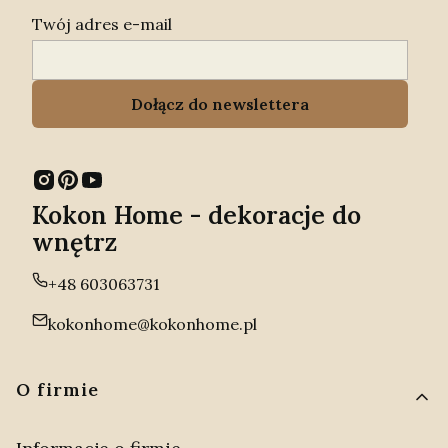
Twój adres e-mail
Dołącz do newslettera
Kokon Home - dekoracje do
wnętrz
+48 603063731
kokonhome@kokonhome.pl
Linki w stopce
O firmie