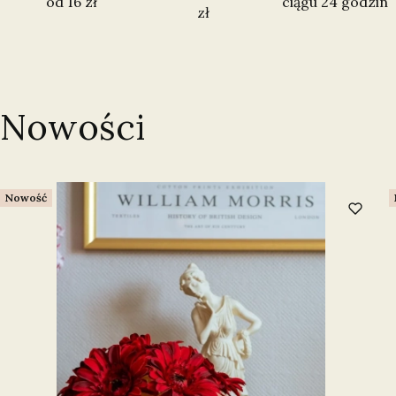
od 16 zł
ciągu 24 godzin
zł
Nowości
Nowość