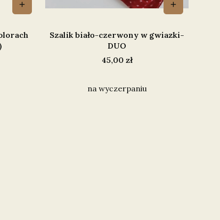
olorach
Szalik biało-czerwony w gwiazki-
)
DUO
Cena
45,00 zł
na wyczerpaniu