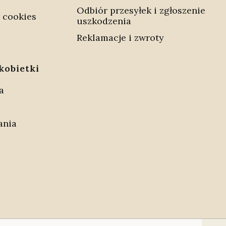
Odbiór przesyłek i zgłoszenie
 cookies
uszkodzenia
Reklamacje i zwroty
kobietki
a
i
ania