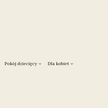
w koszyku: 0. Zobacz szczegóły
Pokój dziecięcy
Dla kobiet