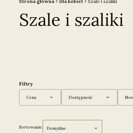
Strona główna
Dla kobiet
Szale i szaliki
Szale i szaliki
Filtry
Cena
Dostępność
Now
Koniec filtrów
Domyślne
Sortowanie:
Domyślne
Lista produktów