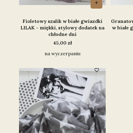
Fioletowy szalik w białe gwiazdki
Granatow
LILAK – miękki, stylowy dodatek na
w białe 
chłodne dni
Cena
45,00 zł
na wyczerpaniu