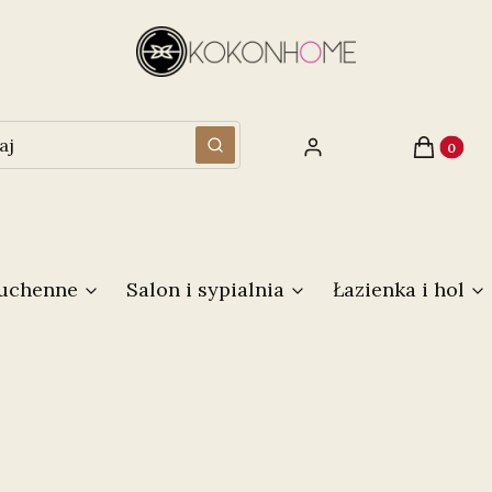
Produkty 
Zaloguj się
Koszyk
Wyczyść
Szukaj
kuchenne
Salon i sypialnia
Łazienka i hol