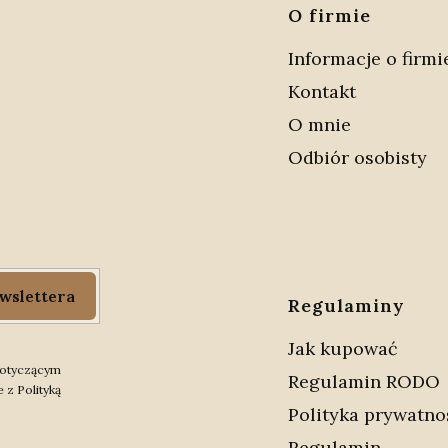
Linki 
O firmie
Informacje o firmi
Kontakt
O mnie
Odbiór osobisty
wslettera
Regulaminy
Jak kupować
 dotyczącym
Regulamin RODO
 z Polityką
Polityka prywatno
Regulamin