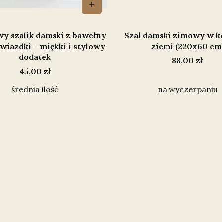
y szalik damski z bawełny
Szal damski zimowy w k
gwiazdki – miękki i stylowy
ziemi (220x60 cm
dodatek
Cena
88,00 zł
Cena
45,00 zł
średnia ilość
na wyczerpaniu