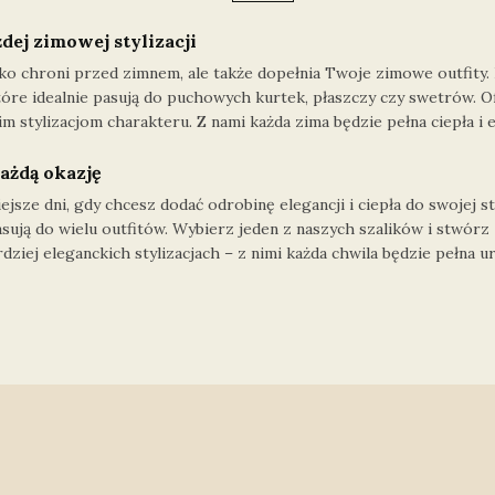
dej zimowej stylizacji
ylko chroni przed zimnem, ale także dopełnia Twoje zimowe outfity
które idealnie pasują do puchowych kurtek, płaszczy czy swetrów. O
 stylizacjom charakteru. Z nami każda zima będzie pełna ciepła i e
każdą okazję
ejsze dni, gdy chcesz dodać odrobinę elegancji i ciepła do swojej s
asują do wielu outfitów. Wybierz jeden z naszych szalików i stwórz
ziej eleganckich stylizacjach – z nimi każda chwila będzie pełna u