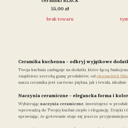
ceramiki BLACK
Cena
55,00 zł
brak towaru
tym
Ceramika kuchenna – odkryj wyjątkowe dodatk
Twoja kuchnia zasługuje na dodatki, które łączą funkcjon
znajdziesz szeroką gamę produktów, od
eleganckich fili
nasza ceramika jest zarówno piękna, jak i trwała, idealn
Naczynia ceramiczne – elegancka forma i kolo
Wybierając
naczynia ceramiczne
, inwestujesz w produkt
wprowadzą do Twojej kuchni ciepło i elegancję. Dzięki 
sprawiając, że gotowanie staje się jeszcze przyjemniejsze