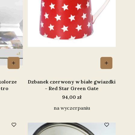
kolorze
Dzbanek czerwony w białe gwiazdki
etro
- Red Star Green Gate
Cena
94,00 zł
na wyczerpaniu