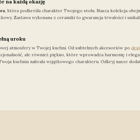
r na każdą okazję
owa
, która podkreśla charakter Twojego stołu. Nasza kolekcja obejmuj
yjątkowy. Zastawa wykonana z ceramiki to gwarancja trwałości i uni
ełną uroku
owej atmosfery w Twojej kuchni. Od subtelnych akcesoriów po
des
kcjonalność, ale również piękno, które wprowadza harmonię i elegan
Twoja kuchnia nabrała wyjątkowego charakteru. Odkryj nasze dodatki