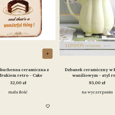
 kuchenna ceramiczna z
Dzbanek ceramiczny w 
drukiem retro - Cake
waniliowym – styl r
Cena
Cena
32,00 zł
93,00 zł
mała ilość
na wyczerpaniu