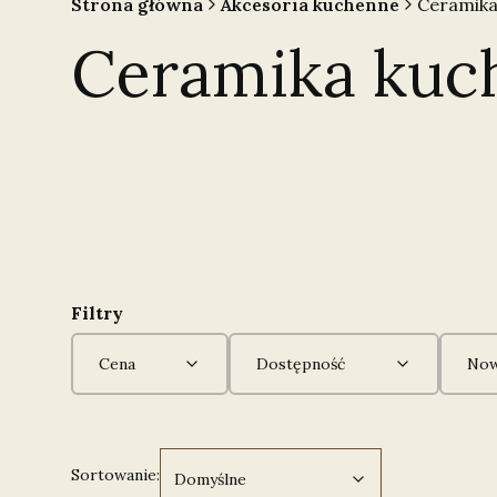
Strona główna
Akcesoria kuchenne
Ceramika
Ceramika kuc
Filtry
Cena
Dostępność
Now
Koniec filtrów
Domyślne
Sortowanie:
Domyślne
Lista produktów