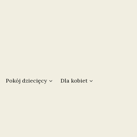
w koszyku: 0. Zobacz szczegóły
Pokój dziecięcy
Dla kobiet