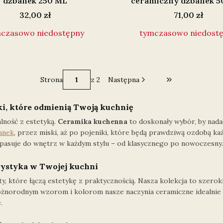
dzbanek 250 ML
ceramiczny dzbanek 5
Cena
Cena
32,00 zł
71,00 zł
czasowo niedostępny
tymczasowo niedost
Strona
z 2
Następna
Przejdź do osta
i, które odmienią Twoją kuchnię
alność z estetyką.
Ceramika kuchenna
to doskonały wybór, by nadać
żanek
, przez miski, aż po pojeniki, które będą prawdziwą ozdobą ka
ie pasuje do wnętrz w każdym stylu – od klasycznego po nowoczesny.
rystyka w Twojej kuchni
y, które łączą estetykę z praktycznością. Nasza kolekcja to szeroki
różnorodnym wzorom i kolorom nasze naczynia ceramiczne idealnie 
.