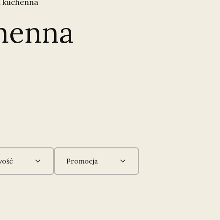
 kuchenna
henna
ość
Promocja