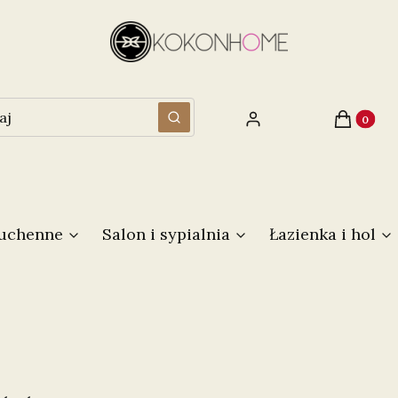
Produkty 
Zaloguj się
Koszyk
Wyczyść
Szukaj
kuchenne
Salon i sypialnia
Łazienka i hol