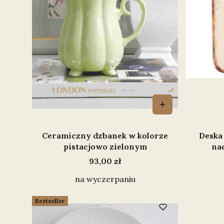
Ceramiczny dzbanek w kolorze
Deska
pistacjowo zielonym
na
Cena
93,00 zł
na wyczerpaniu
Bestseller