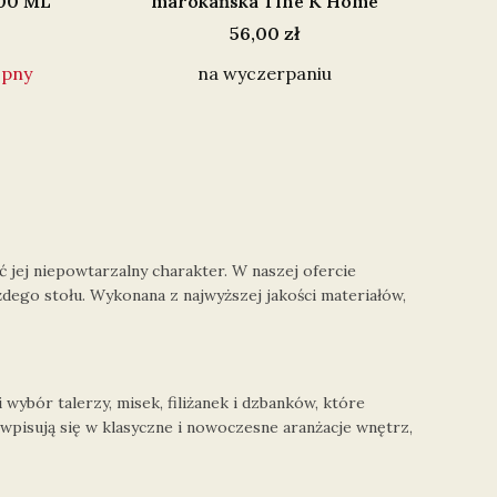
00 ML
marokańska Tine K Home
Cena
56,00 zł
ępny
na wyczerpaniu
tniej strony z produktami
 jej niepowtarzalny charakter. W naszej ofercie
żdego stołu. Wykonana z najwyższej jakości materiałów,
 wybór talerzy, misek, filiżanek i dzbanków, które
wpisują się w klasyczne i nowoczesne aranżacje wnętrz,