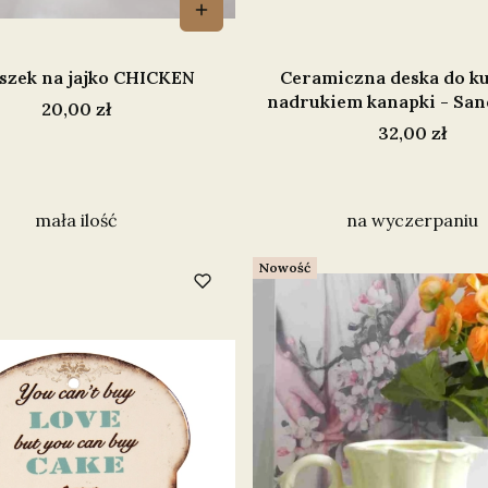
iszek na jajko CHICKEN
Ceramiczna deska do ku
nadrukiem kanapki - Sa
Cena
20,00 zł
Cena
32,00 zł
mała ilość
na wyczerpaniu
Nowość